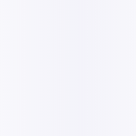
tre
seau et optimiser vos
vironnements (serveurs,
, recommander des
 vos activités face aux