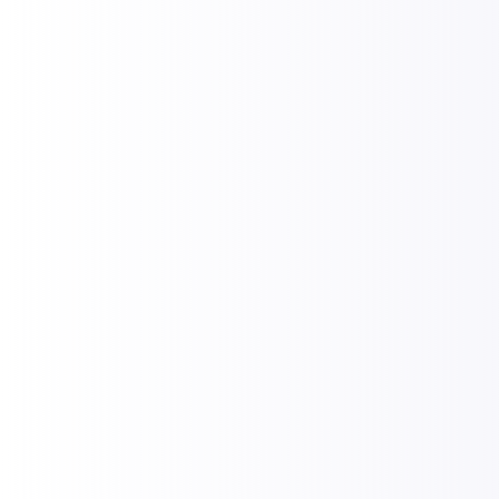
Audit et diagnostic IT
Polaris propose un audit informatique complet réa
expérimentés qui diagnostiquent l'état de votre infr
failles de sécurité et les opportunités d'optimisat
vos serveurs, postes de travail et solutions cloud
stratégie sur mesure adaptée à votre contexte et 
Envoyer un formulaire