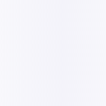
lisé par des consultants IT
astructure, identifient les
ion. Nos experts évaluent
 pour élaborer une
votre budget.