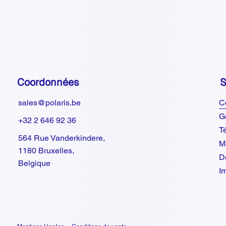
Coordonnées
S
sales@polaris.be
C
G
+32 2 646 92 36
T
564 Rue Vanderkindere,
Ma
1180 Bruxelles,
D
Belgique
I