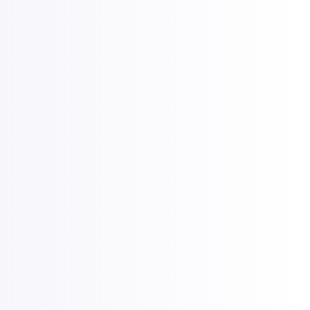
re transition numérique
nécessite une expertise confirmée. Nos
pagnent dans le diagnostic de vos processus,
ur mesure couvrant l'infrastructure réseau, la
pour une transition qui soutient vraiment vos