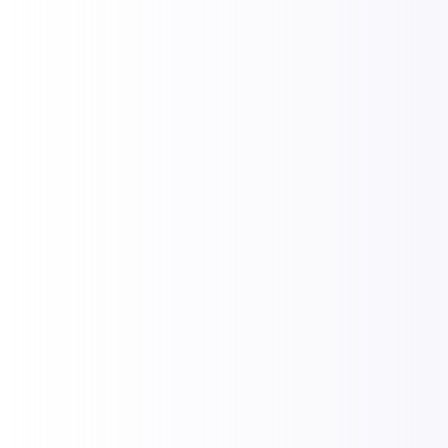
Sécuriser et optimiser vo
infrastructure IT
Vous cherchez à renforcer la sécurité de votre ré
systèmes informatiques ? Nous analysons vos en
postes, cloud) pour identifier les vulnérabilités
architectures robustes et garantir la continuité de
menaces cyber actuelles.
Appeler un conseiller