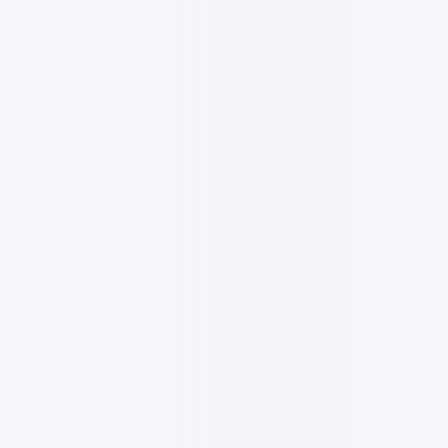
Maîtriser vot
La modernisation digitale 
consultants IT vous accom
définissent une stratégie s
sécurité et la conformité, 
objectifs.
Envoyer un mail