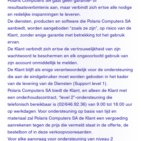
Polaris Computers SA gaat geen garantie- of
resultaatsverbintenis aan, maar verbindt zich ertoe alle nodige
en redelijke inspanningen te leveren.
De diensten, producten en software die Polaris Computers SA
aanbiedt, worden aangeboden “zoals ze zijn”, op risico van de
Klant, zonder enige garantie met betrekking tot het gebruik
ervan.
De Klant verbindt zich ertoe de vertrouwelijkheid van zijn
wachtwoord te beschermen en elk ongeoorloofd gebruik van
zijn account onmiddellijk te melden.
De Klant blijft als enige verantwoordelijk voor de ondersteuning
die aan de eindgebruiker moet worden geboden in het kader
van de levering van de Diensten (Support level 1).
Polaris Computers SA biedt de Klant, en alleen de Klant met
een onderhoudscontract, “level 2”-ondersteuning die
telefonisch bereikbaar is (02/646.92.36) van 9.00 tot 18.00 uur
op werkdagen. Voor ondersteuning op basis van tijd en
materiaal zal Polaris Computers SA de Klant een vergoeding
aanrekenen tegen de prijs die vermeld staat in de offerte, de
bestelbon of in deze verkoopvoorwaarden.
Voor elke aanvraag voor ondersteuning van niveau 2