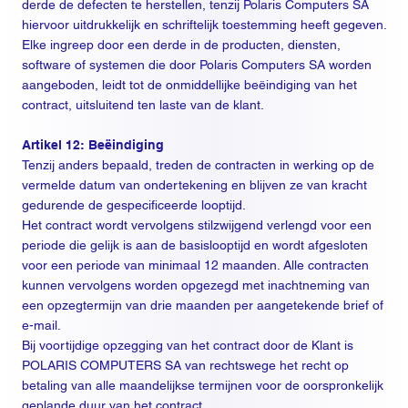
derde de defecten te herstellen, tenzij Polaris Computers SA
hiervoor uitdrukkelijk en schriftelijk toestemming heeft gegeven.
Elke ingreep door een derde in de producten, diensten,
software of systemen die door Polaris Computers SA worden
aangeboden, leidt tot de onmiddellijke beëindiging van het
contract, uitsluitend ten laste van de klant.
Artikel 12: Beëindiging
Tenzij anders bepaald, treden de contracten in werking op de
vermelde datum van ondertekening en blijven ze van kracht
gedurende de gespecificeerde looptijd.
Het contract wordt vervolgens stilzwijgend verlengd voor een
periode die gelijk is aan de basislooptijd en wordt afgesloten
voor een periode van minimaal 12 maanden. Alle contracten
kunnen vervolgens worden opgezegd met inachtneming van
een opzegtermijn van drie maanden per aangetekende brief of
e-mail.
Bij voortijdige opzegging van het contract door de Klant is
POLARIS COMPUTERS SA van rechtswege het recht op
betaling van alle maandelijkse termijnen voor de oorspronkelijk
geplande duur van het contract.