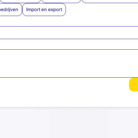
bedrijven
Import en export